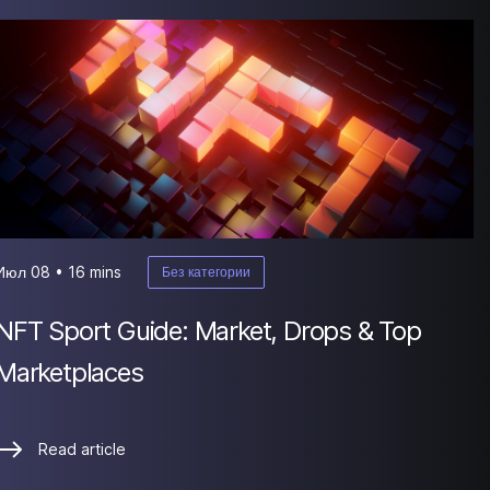
Июл 08 • 16 mins
Без категории
NFT Sport Guide: Market, Drops & Top
Marketplaces
Read article