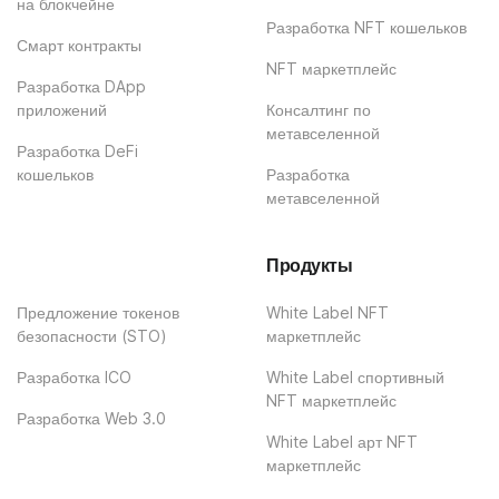
на блокчейне
Разработка NFT кошельков
Смарт контракты
NFT маркетплейс
Разработка DApp
приложений
Консалтинг по
метавселенной
Разработка DeFi
кошельков
Разработка
метавселенной
Продукты
Предложение токенов
White Label NFT
безопасности (STO)
маркетплейс
Разработка ICO
White Label спортивный
NFT маркетплейс
Разработка Web 3.0
White Label арт NFT
маркетплейс