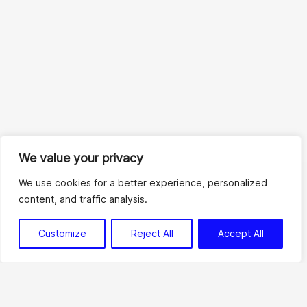
We value your privacy
We use cookies for a better experience, personalized
Что такое Web 3
content, and traffic analysis.
Customize
Reject All
Accept All