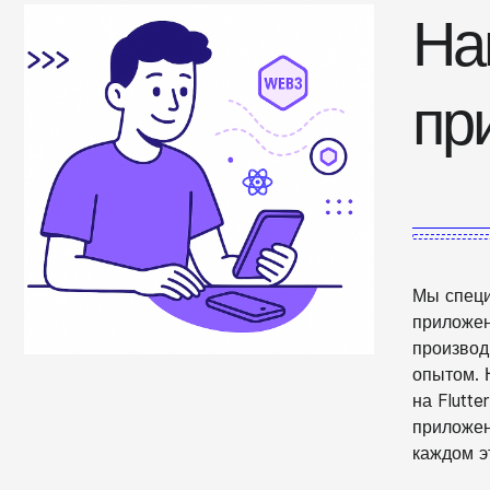
На
пр
Мы специ
приложен
производ
опытом. 
на Flutt
приложен
каждом э