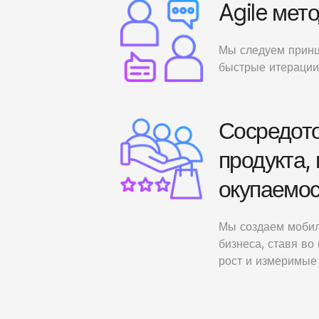
Agile мет
Мы следуем принци
быстрые итерации
Сосредото
продукта,
окупаемос
Мы создаем мобил
бизнеса, ставя во
рост и измеримые 