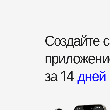
Создайте 
приложение
за 14
дней