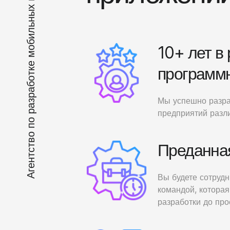
10+ лет в
программн
Мы успешно разра
предприятий разл
Преданна
Вы будете сотруд
командой, котора
разработки до про