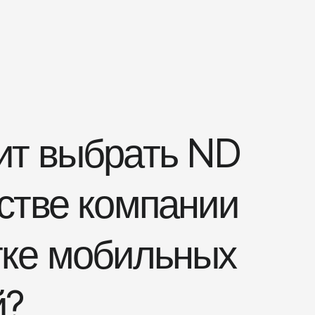
ит выбрать ND
естве компании
тке мобильных
й?