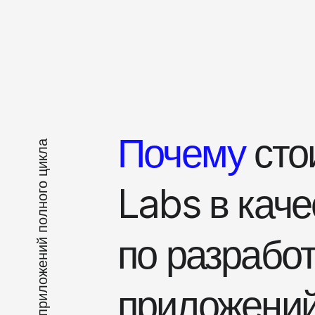
Почему
сто
Labs в кач
по разрабо
приложени