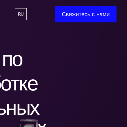
Свяжитесь с нами
RU
 по
отке
ьных