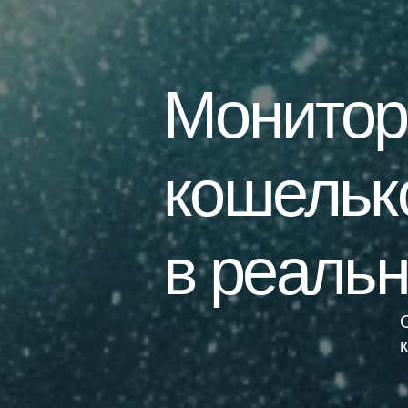
Монитор
кошельк
в реаль