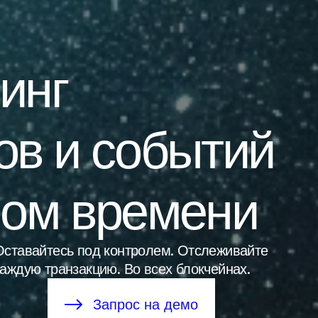
инг
ов и событий
ном времени
Оставайтесь под контролем. Отслеживайте
каждую транзакцию. Во всех блокчейнах.
Запрос на демо