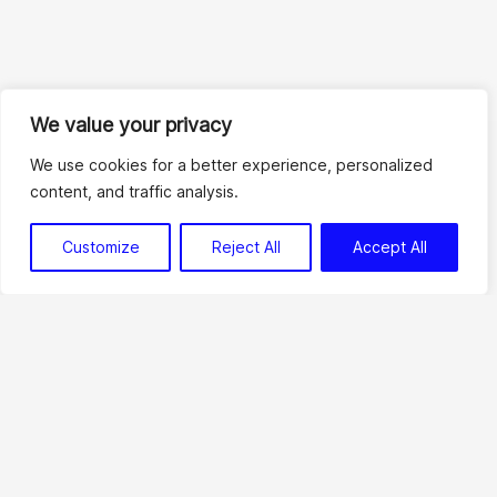
We value your privacy
We use cookies for a better experience, personalized
Лучшие
услуги по разработке и
content, and traffic analysis.
консультированию в области
Customize
Reject All
Accept All
Solidity
Смарт-контракты на Solidity
Выберите идеальную платформу, соответствующую
Вашим специфическим бизнес-потребностям. Наша
команда экспертов готова предоставить Вам
консультации, спроектировать, разработать и внедрить