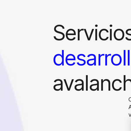
Servicio
desarrol
avalanc